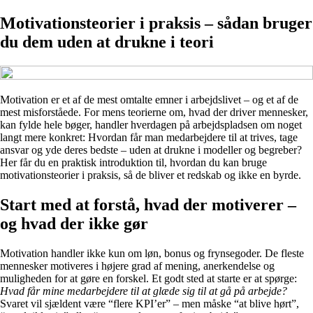
Motivationsteorier i praksis – sådan bruger
du dem uden at drukne i teori
Motivation er et af de mest omtalte emner i arbejdslivet – og et af de
mest misforståede. For mens teorierne om, hvad der driver mennesker,
kan fylde hele bøger, handler hverdagen på arbejdspladsen om noget
langt mere konkret: Hvordan får man medarbejdere til at trives, tage
ansvar og yde deres bedste – uden at drukne i modeller og begreber?
Her får du en praktisk introduktion til, hvordan du kan bruge
motivationsteorier i praksis, så de bliver et redskab og ikke en byrde.
Start med at forstå, hvad der motiverer –
og hvad der ikke gør
Motivation handler ikke kun om løn, bonus og frynsegoder. De fleste
mennesker motiveres i højere grad af mening, anerkendelse og
muligheden for at gøre en forskel. Et godt sted at starte er at spørge:
Hvad får mine medarbejdere til at glæde sig til at gå på arbejde?
Svaret vil sjældent være “flere KPI’er” – men måske “at blive hørt”,