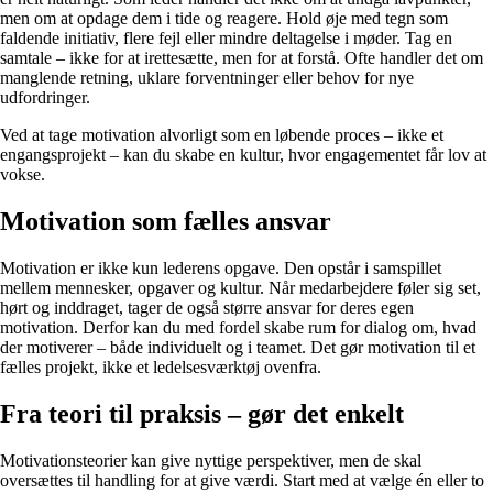
men om at opdage dem i tide og reagere. Hold øje med tegn som
faldende initiativ, flere fejl eller mindre deltagelse i møder. Tag en
samtale – ikke for at irettesætte, men for at forstå. Ofte handler det om
manglende retning, uklare forventninger eller behov for nye
udfordringer.
Ved at tage motivation alvorligt som en løbende proces – ikke et
engangsprojekt – kan du skabe en kultur, hvor engagementet får lov at
vokse.
Motivation som fælles ansvar
Motivation er ikke kun lederens opgave. Den opstår i samspillet
mellem mennesker, opgaver og kultur. Når medarbejdere føler sig set,
hørt og inddraget, tager de også større ansvar for deres egen
motivation. Derfor kan du med fordel skabe rum for dialog om, hvad
der motiverer – både individuelt og i teamet. Det gør motivation til et
fælles projekt, ikke et ledelsesværktøj ovenfra.
Fra teori til praksis – gør det enkelt
Motivationsteorier kan give nyttige perspektiver, men de skal
oversættes til handling for at give værdi. Start med at vælge én eller to