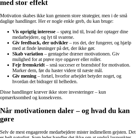
med stor effekt
Motivation skabes ikke kun gennem store strategier, men i de små
daglige handlinger. Her er nogle enkle greb, du kan bruge:
Vis oprigtig interesse
– spørg ind til, hvad der optager dine
medarbejdere, og lyt til svarene.
Giv feedback, der udvikler
– ros det, der fungerer, og hjælp
med at finde løsninger på det, der ikke gør.
Skab variation
– gentagelse dræner motivationen. Giv
mulighed for at prøve nye opgaver eller roller.
Fejr fremskridt
– små succeser er brændstof for motivation.
Marker dem, før du haster videre til næste mål.
Giv mening
– fortæl, hvorfor arbejdet betyder noget, og
hvordan det bidrager til helheden.
Disse handlinger kræver ikke store investeringer – kun
opmærksomhed og konsekvens.
Når motivationen daler – og hvad du kan
gøre
Selv de mest engagerede medarbejdere mister indimellem gejsten. Det
er helt naturligt. Som leder handler det ikke om at undgå lavpunkter,