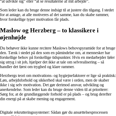
“at udvikle sig” eller “at se resultaterne af mit arbejde”.
Som leder kan du bruge denne indsigt til at justere din tilgang. I stedet
for at antage, at alle motiveres af det samme, kan du skabe rammer,
hvor forskellige typer motivation får plads.
Maslow og Herzberg – to klassikere i
øjenhøjde
Du behøver ikke kunne recitere Maslows behovspyramide for at bruge
den. Tænk i stedet på den som en påmindelse om, at mennesker har
forskellige behov på forskellige tidspunkter. Hvis en medarbejder føler
sig utryg i sit job, hjælper det ikke at tale om selvrealisering – så
handler det først om tryghed og klare rammer.
Herzbergs teori om motivations- og hygiejnefaktorer er lige så praktisk:
Løn, arbejdsforhold og sikkerhed skal være i orden, men de skaber
ikke i sig selv motivation. Det gør derimod ansvar, udvikling og
anerkendelse. Som leder kan du bruge denne viden til at prioritere:
Sørg for, at de grundlæggende forhold er på plads – og brug derefter
din energi på at skabe mening og engagement.
Digitale rekrutteringssystemer: Sådan gør du ansættelsesprocessen