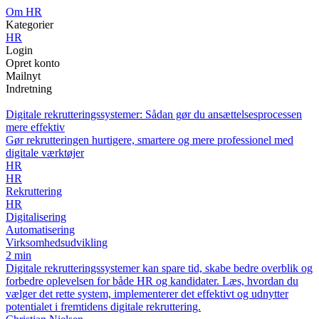
O
m
H
R
Kategorier
HR
Login
Opret konto
Mailnyt
Indretning
Digitale rekrutteringssystemer: Sådan gør du ansættelsesprocessen
mere effektiv
Gør rekrutteringen hurtigere, smartere og mere professionel med
digitale værktøjer
HR
HR
Rekruttering
HR
Digitalisering
Automatisering
Virksomhedsudvikling
2 min
Digitale rekrutteringssystemer kan spare tid, skabe bedre overblik og
forbedre oplevelsen for både HR og kandidater. Læs, hvordan du
vælger det rette system, implementerer det effektivt og udnytter
potentialet i fremtidens digitale rekruttering.