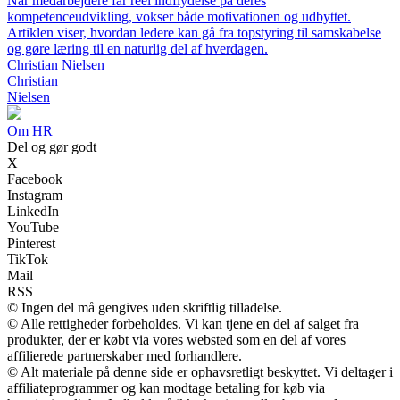
Når medarbejdere får reel indflydelse på deres
kompetenceudvikling, vokser både motivationen og udbyttet.
Artiklen viser, hvordan ledere kan gå fra topstyring til samskabelse
og gøre læring til en naturlig del af hverdagen.
Christian Nielsen
Christian
Nielsen
O
m
H
R
Del og gør godt
X
Facebook
Instagram
LinkedIn
YouTube
Pinterest
TikTok
Mail
RSS
© Ingen del må gengives uden skriftlig tilladelse.
© Alle rettigheder forbeholdes. Vi kan tjene en del af salget fra
produkter, der er købt via vores websted som en del af vores
affilierede partnerskaber med forhandlere.
© Alt materiale på denne side er ophavsretligt beskyttet. Vi deltager i
affiliateprogrammer og kan modtage betaling for køb via