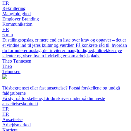
HR
Rekruttering
Mangfoldighed
Employer Branding
Kommunikation
HR
6 min
Et stillingsopslag er mere end en liste over krav og opgaver – det er
et vindue ind til jeres kultur og værdier. Få konkrete råd til, hvordan
du formulerer opslag, der inviterer mangfoldighed, tiltrækker nye
talenter og viser, hvem I virkelig er som arbejdsplads.
Theo Tønnesen
Theo
Tønnesen
Tidsbegrænset eller fast ansættelse? Forstå forskellene og undgå
faldgruberne
Få styr på forskellene, før du skriver under på din næste
ansættelseskontrakt
HR
HR
Ansættelse
Arbejdsmarked
Karriere