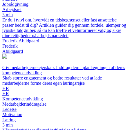
Jobrådgivning
Arbejdsret
5 min
Er du i tvivl om, hvorvidt en tidsbegrænset eller fast ansættelse
passer bedst til dig? Artiklen guider dig gennem fordele, ulemper og
typiske faldgruber, så du kan træffe et velinformeret valg og sikre
dine rettigheder på arbejdsmarkedet.
Frederik Abildgaard
Frederik
Abildgaard
Giv medarbejderne ejerskab: Inddrag dem i planlægningen af deres
kompetenceudvikling
Skab større engagement og bedre resultater ved at lade
medarbejderne forme deres egen læringsrejse
HR
HR
Kompetenceudvikling
Medarbejderinddragelse
Ledelse
Motivation
Læring
3 min