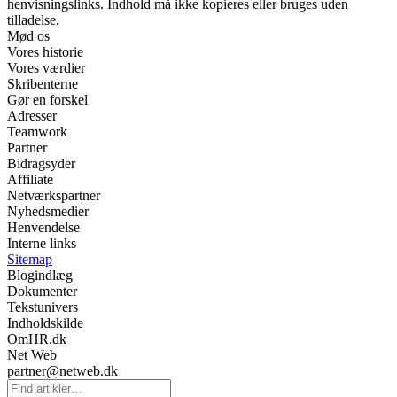
henvisningslinks. Indhold må ikke kopieres eller bruges uden
tilladelse.
Mød os
Vores historie
Vores værdier
Skribenterne
Gør en forskel
Adresser
Teamwork
Partner
Bidragsyder
Affiliate
Netværkspartner
Nyhedsmedier
Henvendelse
Interne links
Sitemap
Blogindlæg
Dokumenter
Tekstunivers
Indholdskilde
OmHR.dk
Net Web
partner@netweb.dk