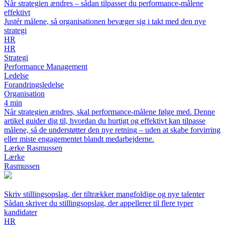
Når strategien ændres – sådan tilpasser du performance-målene
effektivt
Justér målene, så organisationen bevæger sig i takt med den nye
strategi
HR
HR
Strategi
Performance Management
Ledelse
Forandringsledelse
Organisation
4 min
Når strategien ændres, skal performance-målene følge med. Denne
artikel guider dig til, hvordan du hurtigt og effektivt kan tilpasse
målene, så de understøtter den nye retning – uden at skabe forvirring
eller miste engagementet blandt medarbejderne.
Lærke Rasmussen
Lærke
Rasmussen
Skriv stillingsopslag, der tiltrækker mangfoldige og nye talenter
Sådan skriver du stillingsopslag, der appellerer til flere typer
kandidater
HR