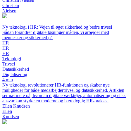
Christian Nielsen
Christian
Nielsen
Ny teknologi i HR: Vejen til øget sikkerhed og bedre trivsel
Sådan forandrer digitale løsninger måden, vi arbejder med
mennesker og sikkerhed på
HR
HR
HR
Teknologi
Trivsel
Datasikkerhed
Digitalisering
4 min
Ny teknologi revolutionerer HR-funktionen og skaber nye
muligheder for både medarbejdertrivsel og datasikkerhed. Artiklen
ser nærmere på, hvordan digitale værktøjer, automatisering og etisk
ansvar kan styrke en moderne og bæredygtig HR-praksis.
Ellen Knudsen
Ellen
Knudsen