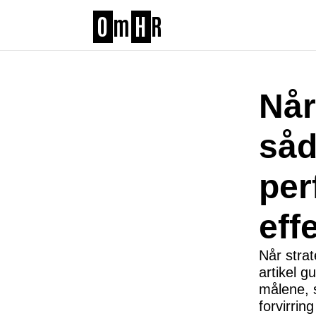
O
m
H
R
Når
såd
per
eff
Når stra
artikel g
målene, 
forvirri