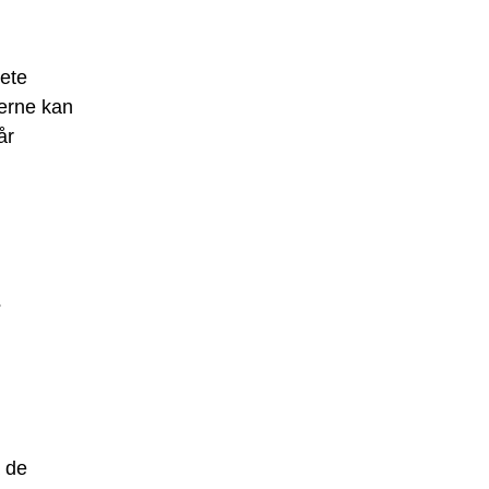
rete
derne kan
år
?
å de