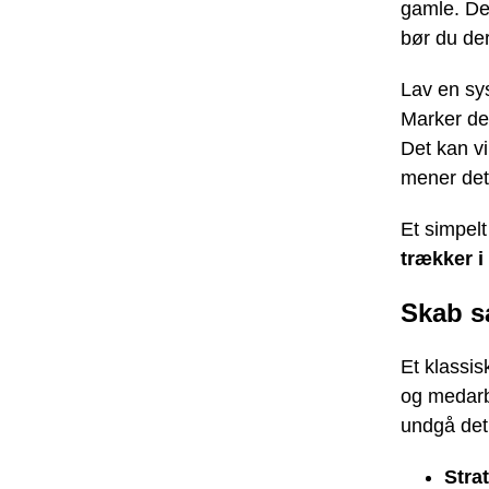
gamle. De
bør du de
Lav en sy
Marker dem
Det kan vi
mener det 
Et simpelt
trækker i 
Skab 
Et klassi
og medarb
undgå det
Stra