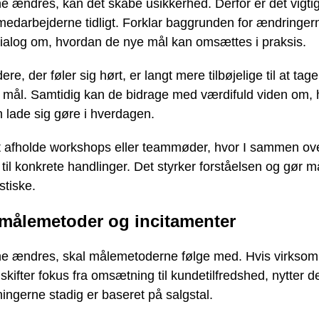
 ændres, kan det skabe usikkerhed. Derfor er det vigtig
medarbejderne tidligt. Forklar baggrunden for ændringer
l dialog om, hvordan de nye mål kan omsættes i praksis.
re, der føler sig hørt, er langt mere tilbøjelige til at tag
e mål. Samtidig kan de bidrage med værdifuld viden om, 
n lade sig gøre i hverdagen.
t afholde workshops eller teammøder, hvor I sammen ov
 til konkrete handlinger. Det styrker forståelsen og gør 
stiske.
 målemetoder og incitamenter
e ændres, skal målemetoderne følge med. Hvis virksom
kifter fokus fra omsætning til kundetilfredshed, nytter de
ngerne stadig er baseret på salgstal.