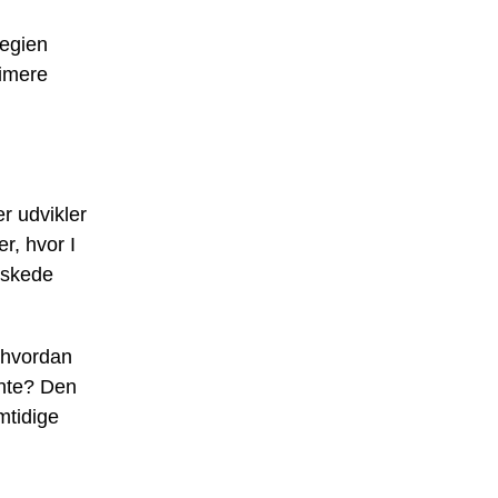
tegien
timere
r udvikler
r, hvor I
nskede
 hvordan
ante? Den
mtidige