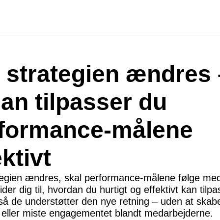
 strategien ændres 
an tilpasser du
formance-målene
ektivt
tegien ændres, skal performance-målene følge me
uider dig til, hvordan du hurtigt og effektivt kan tilp
så de understøtter den nye retning – uden at skab
ng eller miste engagementet blandt medarbejderne.