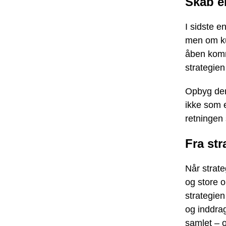
Skab e
I sidste e
men om kul
åben komm
strategie
Opbyg derf
ikke som e
retningen s
Fra str
Når strate
og store o
strategie
og inddra
samlet – o