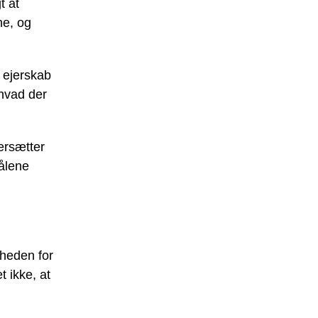
t at
ne, og
e ejerskab
hvad der
ersætter
målene
heden for
t ikke, at