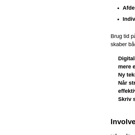
Afde
Indi
Brug tid p
skaber bå
Digita
mere e
Ny tek
Når st
effekti
Skriv 
Involv