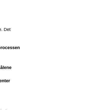
e. Det
processen
målene
enter