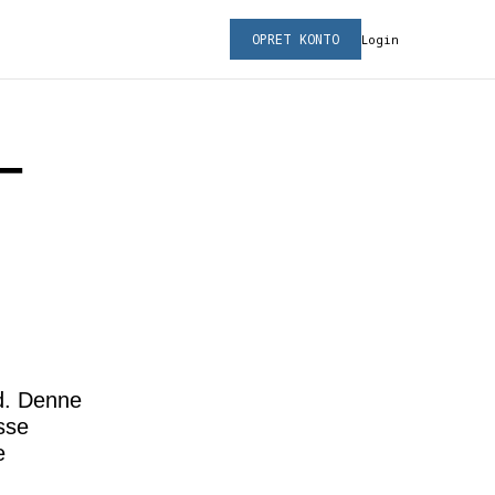
OPRET KONTO
Login
–
d. Denne
asse
e