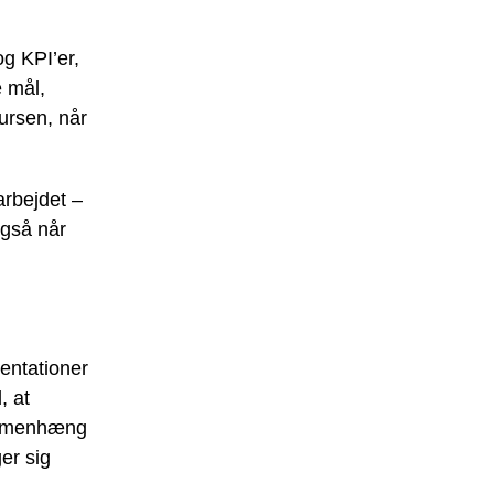
og KPI’er,
e mål,
ursen, når
arbejdet –
også når
sentationer
, at
sammenhæng
er sig