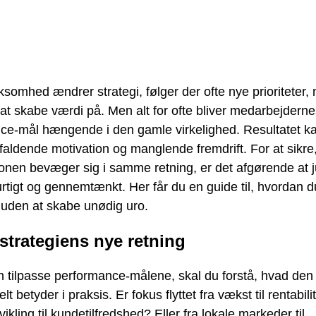
ksomhed ændrer strategi, følger der ofte nye prioriteter,
at skabe værdi på. Men alt for ofte bliver medarbejderne
ce-mål hængende i den gamle virkelighed. Resultatet k
, faldende motivation og manglende fremdrift. For at sikre,
ionen bevæger sig i samme retning, er det afgørende at j
tigt og gennemtænkt. Her får du en guide til, hvordan d
– uden at skabe unødig uro.
strategiens nye retning
n tilpasse performance-målene, skal du forstå, hvad den
elt betyder i praksis. Er fokus flyttet fra vækst til rentabili
ikling til kundetilfredshed? Eller fra lokale markeder til