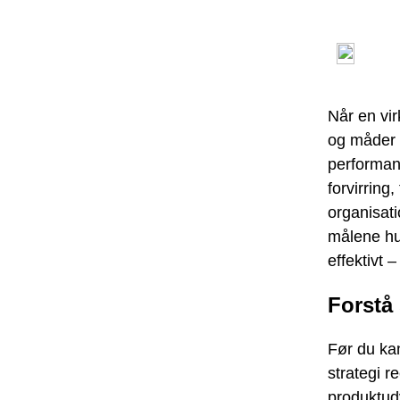
Når en vir
og måder 
performan
forvirring
organisat
målene hur
effektivt 
Forstå 
Før du ka
strategi re
produktudv