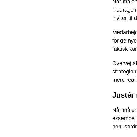
Når målene
inddrage 
inviter ti
Medarbejde
for de ny
faktisk ka
Overvej a
strategien
mere reali
Justér
Når målen
eksempel s
bonusordni