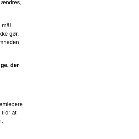
n ændres,
-mål.
kke gør.
somheden
ge, der
lemledere
 For at
n.