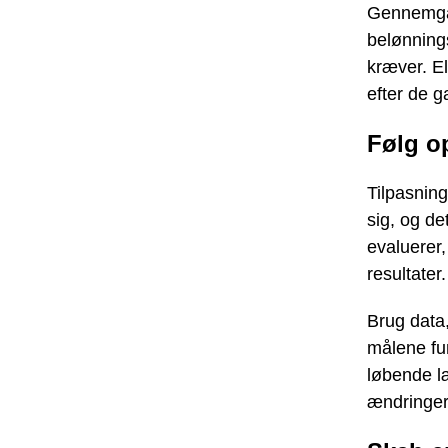
Gennemgå 
belønnings
kræver. El
efter de g
Følg o
Tilpasning
sig, og de
evaluerer
resultater.
Brug data
målene fu
løbende læ
ændringer