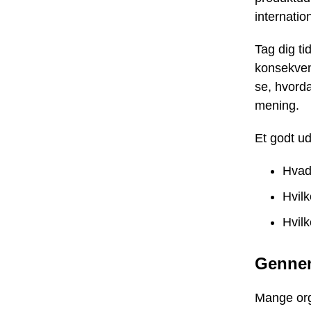
internati
Tag dig ti
konsekven
se, hvorda
mening.
Et godt ud
Hvad 
Hvilk
Hvil
Gennem
Mange org