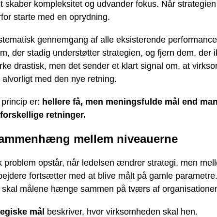
t skaber kompleksitet og udvander fokus. Når strategie
rfor starte med en oprydning.
stematisk gennemgang af alle eksisterende performance
, der stadig understøtter strategien, og fjern dem, der i
rke drastisk, men det sender et klart signal om, at virk
alvorligt med den nye retning.
 princip er:
hellere få, men meningsfulde mål end man
forskellige retninger.
sammenhæng mellem niveauerne
sk problem opstår, når ledelsen ændrer strategi, men mel
ejdere fortsætter med at blive målt på gamle parametre.
 skal målene hænge sammen på tværs af organisatione
tegiske mål
beskriver, hvor virksomheden skal hen.