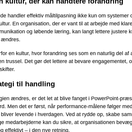
n kultur, der kan håndtere forandring
nde handler effektiv måltilpasning ikke kun om systemer 
tur. En organisation, der er vant til at arbejde med klar
unikation og løbende læring, kan langt lettere justere k
n ændres.
or en kultur, hvor forandring ses som en naturlig del af 
n trussel. Det gør det lettere at bevare engagementet, 
kifter.
ategi til handling
gien ændres, er det let at blive fanget i PowerPoint-præ
rd. Men det er først, når performance-målene følger med
n bliver levende i hverdagen. Ved at rydde op, skabe 
ge medarbejderne kan du sikre, at organisationen bevæg
g effektivt – i den nye retning.