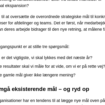
onal ekspansion?
d til at oversætte de overordnede strategiske mål til konk
ser for afdelinger og teams. Det er først, når medarbej
n deres arbejde bidrager til den nye retning, at målene f
gangspunkt er at stille tre spørgsmål:
er det vigtigste, vi skal lykkes med det næste år?
e resultater skal vi måle for at vide, om vi er på rette vej
ke gamle mål giver ikke længere mening?
gå eksisterende mål – og ryd op
anisationer har en tendens til at lægge nye mål oven p