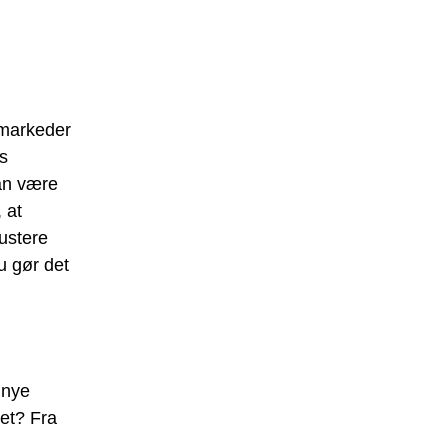
 markeder
s
an være
 at
ustere
u gør det
 nye
tet? Fra