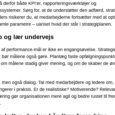
derfor både KPI’er, rapporteringsværktøjer og
systemer. Sørg for, at de understøtter den adfærd, stra
lers risikerer du, at medarbejderne fortsætter med at op
amle parametre – uanset hvad der står i strategiplanen.
p og lær undervejs
 af performance-mål er ikke en engangsøvelse. Strategie
t bør målene også gøre. Planlæg faste opfølgningspunkte
, om målene stadig giver mening, og om de skaber de ø
, men også dialog. Tal med medarbejdere og ledere om,
ngerer i praksis. Er de realistiske? Motiverende? Relev
ring gør organisationen mere agil og bedre rustet til fre
.